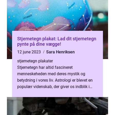
Stjernetegn plakat: Lad dit stjernetegn
pynte på dine vægge!
12 june 2023
Sara Henriksen
stjernetegn plakater
Stjernetegn har altid fascineret
menneskeheden med deres mystik og
betydning i vores liv. Astrologi er blevet en
populær videnskab, der giver os indblik i
vores personlighedstræk og
fremtidsudsigter. ...