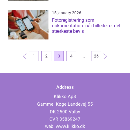
15 january 2026
Fotoregistrering som
dokumentation: når billeder er det
stærkeste bevis
1
2
3
4
…
26
Address
web:
www.klikko.dk