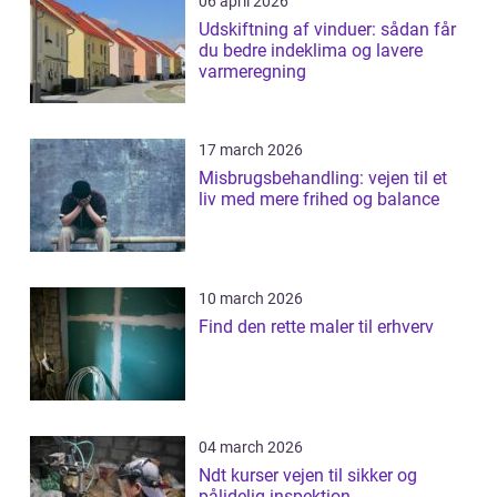
06 april 2026
Udskiftning af vinduer: sådan får
du bedre indeklima og lavere
varmeregning
17 march 2026
Misbrugsbehandling: vejen til et
liv med mere frihed og balance
10 march 2026
Find den rette maler til erhverv
04 march 2026
Ndt kurser vejen til sikker og
pålidelig inspektion