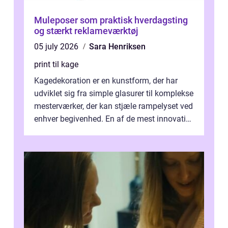
Muleposer som praktisk hverdagsting
og stærkt reklameværktøj
05 july 2026
Sara Henriksen
print til kage
Kagedekoration er en kunstform, der har
udviklet sig fra simple glasurer til komplekse
mesterværker, der kan stjæle rampelyset ved
enhver begivenhed. En af de mest innovative
fremgangsm&ar...