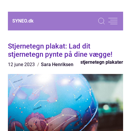
SYNEO.
dk
Stjernetegn plakat: Lad dit
stjernetegn pynte på dine vægge!
stjernetegn plakater
12 june 2023
Sara Henriksen