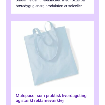
omdanne den til elektricitet. Med fokus på
bæredygtig energiproduktion er solceller
blevet en ...
Muleposer som praktisk hverdagsting
og stærkt reklameværktøj