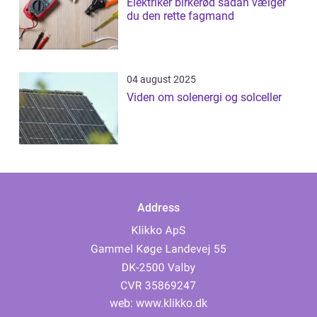
Elektriker birkerød sådan vælger
du den rette fagmand
04 august 2025
Viden om solenergi og solceller
Address
web:
www.klikko.dk