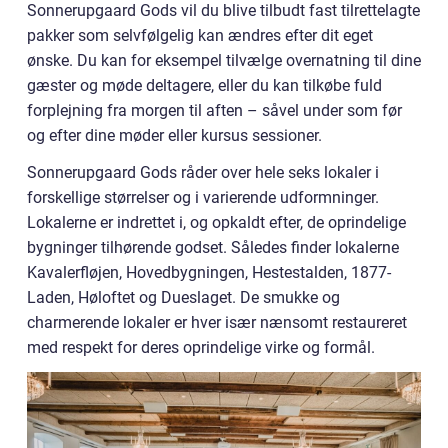
Sonnerupgaard Gods vil du blive tilbudt fast tilrettelagte
pakker som selvfølgelig kan ændres efter dit eget
ønske. Du kan for eksempel tilvælge overnatning til dine
gæster og møde deltagere, eller du kan tilkøbe fuld
forplejning fra morgen til aften – såvel under som før
og efter dine møder eller kursus sessioner.
Sonnerupgaard Gods råder over hele seks lokaler i
forskellige størrelser og i varierende udformninger.
Lokalerne er indrettet i, og opkaldt efter, de oprindelige
bygninger tilhørende godset. Således finder lokalerne
Kavalerfløjen, Hovedbygningen, Hestestalden, 1877-
Laden, Høloftet og Dueslaget. De smukke og
charmerende lokaler er hver især nænsomt restaureret
med respekt for deres oprindelige virke og formål.