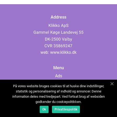
Address
web:
www.klikko.dk
Menu
Ads
About Us
På vores website bruges cookies til at huske dine indstillinger,
Cookies
statistik og personalisering af indhold og annoncer. Denne
information deles med tredjepart. Ved fortsat brug af websiden
Contact
godkender du cookiepolitikken.
Sitemap
Ok
Privatlivspolitik