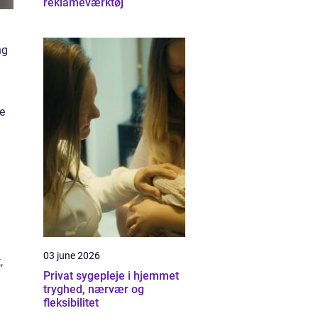
reklameværktøj
ng
n
de
03 june 2026
,
Privat sygepleje i hjemmet
tryghed, nærvær og
fleksibilitet