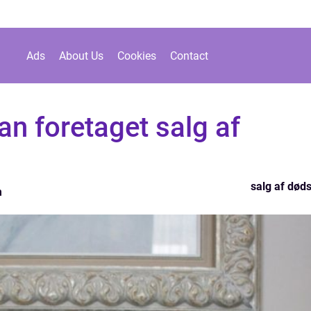
Ads
About Us
Cookies
Contact
n foretaget salg af
salg af død
n