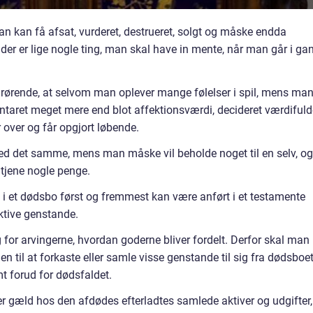
an kan få afsat, vurderet, destrueret, solgt og måske endda
der er lige nogle ting, man skal have in mente, når man går i ga
årørende, at selvom man oplever mange følelser i spil, mens ma
ventaret meget mere end blot affektionsværdi, decideret værdiful
over og får opgjort løbende.
ed det samme, mens man måske vil beholde noget til en selv, og
 tjene nogle penge.
 i et dødsbo først og fremmest kan være anført i et testamente
ktive genstande.
for arvingerne, hvordan goderne bliver fordelt. Derfor skal man
gen til at forkaste eller samle visse genstande til sig fra dødsboet
t forud for dødsfaldet.
er gæld hos den afdødes efterladtes samlede aktiver og udgifter,