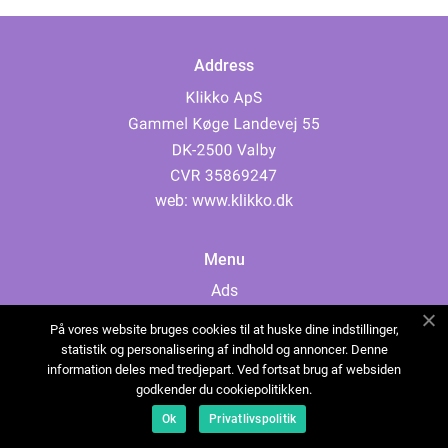
Address
web:
www.klikko.dk
Menu
Ads
About Us
På vores website bruges cookies til at huske dine indstillinger,
Cookies
statistik og personalisering af indhold og annoncer. Denne
information deles med tredjepart. Ved fortsat brug af websiden
Contact
godkender du cookiepolitikken.
Sitemap
Ok
Privatlivspolitik