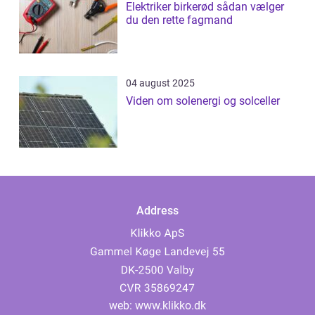
Elektriker birkerød sådan vælger
du den rette fagmand
04 august 2025
Viden om solenergi og solceller
Address
web:
www.klikko.dk