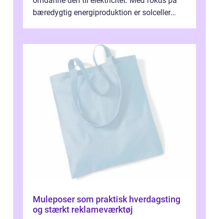
omdanne den til elektricitet. Med fokus på
bæredygtig energiproduktion er solceller
blevet en ...
Muleposer som praktisk hverdagsting
og stærkt reklameværktøj