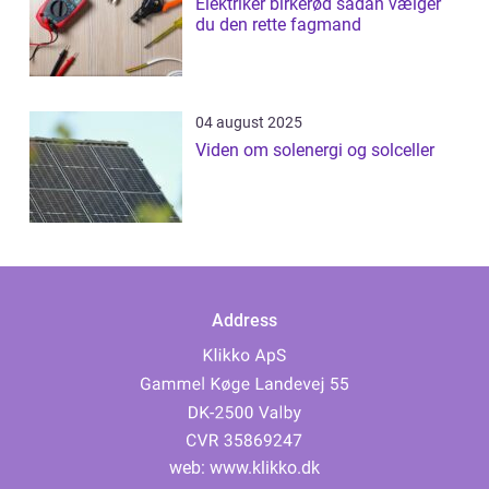
Elektriker birkerød sådan vælger
du den rette fagmand
04 august 2025
Viden om solenergi og solceller
Address
web:
www.klikko.dk