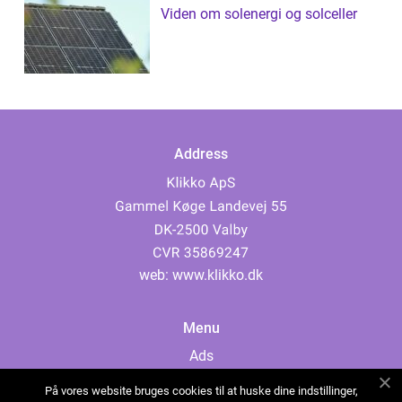
Viden om solenergi og solceller
Address
web:
www.klikko.dk
Menu
Ads
About Us
På vores website bruges cookies til at huske dine indstillinger,