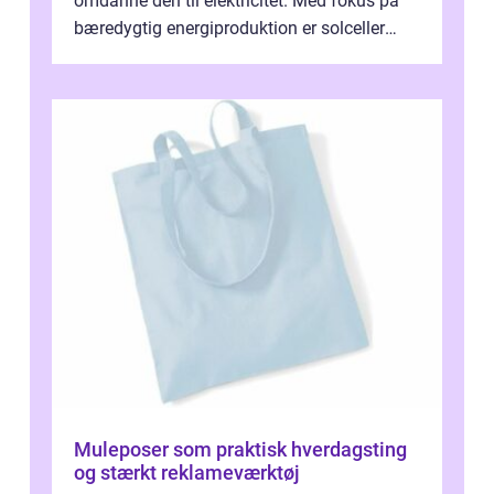
omdanne den til elektricitet. Med fokus på
bæredygtig energiproduktion er solceller
blevet en ...
Muleposer som praktisk hverdagsting
og stærkt reklameværktøj