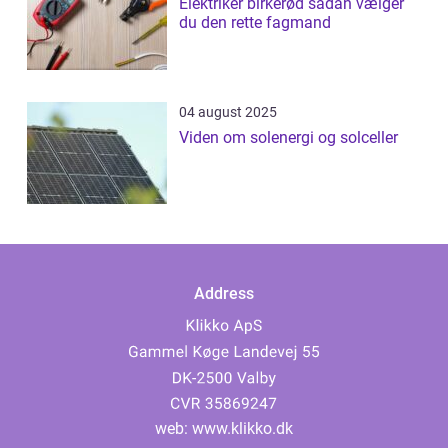
Elektriker birkerød sådan vælger
du den rette fagmand
04 august 2025
Viden om solenergi og solceller
Address
web:
www.klikko.dk