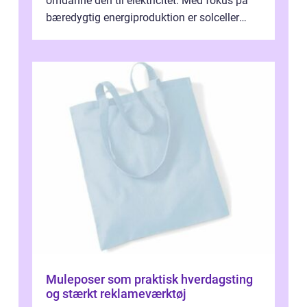
omdanne den til elektricitet. Med fokus på
bæredygtig energiproduktion er solceller
blevet en ...
Muleposer som praktisk hverdagsting
og stærkt reklameværktøj