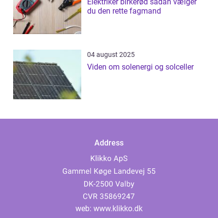
Elektriker birkerød sådan vælger
du den rette fagmand
04 august 2025
Viden om solenergi og solceller
Address
web:
www.klikko.dk