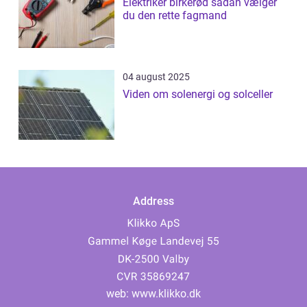
Elektriker birkerød sådan vælger
du den rette fagmand
04 august 2025
Viden om solenergi og solceller
Address
web:
www.klikko.dk