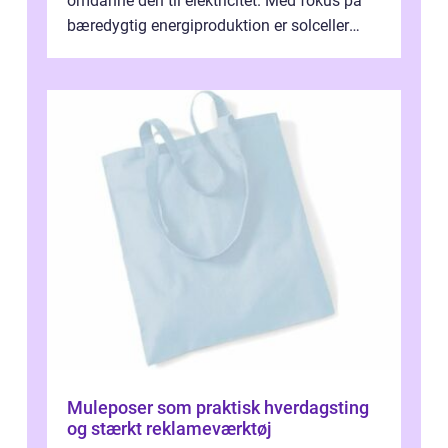
omdanne den til elektricitet. Med fokus på
bæredygtig energiproduktion er solceller
blevet en ...
Muleposer som praktisk hverdagsting
og stærkt reklameværktøj