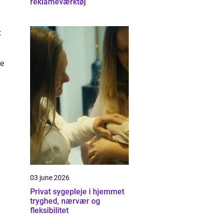
reklameværktøj
t
ne
03 june 2026
Privat sygepleje i hjemmet
tryghed, nærvær og
fleksibilitet