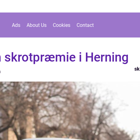
Ads
About Us
Cookies
Contact
n skrotpræmie i Herning
sk
n