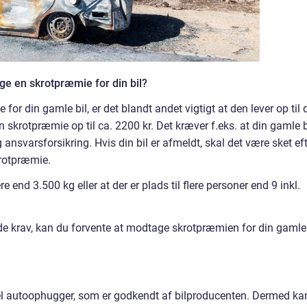
e en skrotpræmie for din bil?
r din gamle bil, er det blandt andet vigtigt at den lever op til 
n skrotpræmie op til ca. 2200 kr. Det kræver f.eks. at din gamle b
g ansvarsforsikring. Hvis din bil er afmeldt, skal det være sket ef
krotpræmie.
re end 3.500 kg eller at der er plads til flere personer end 9 inkl.
e krav, kan du forvente at modtage skrotpræmien for din gamle
nel autoophugger, som er godkendt af bilproducenten. Dermed ka