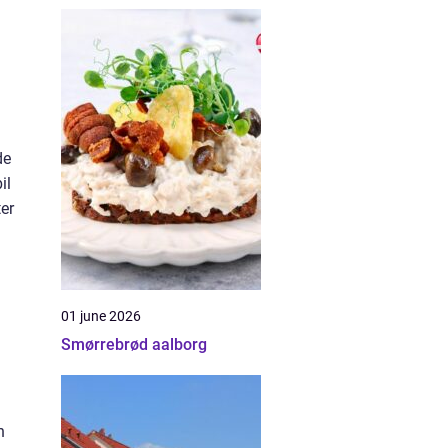
de
il
ter
01 june 2026
Smørrebrød aalborg
n