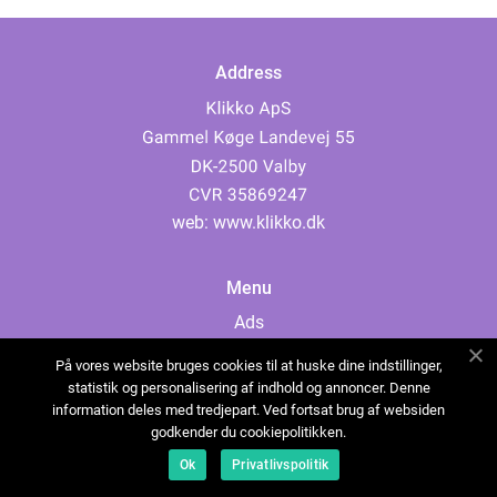
Address
web:
www.klikko.dk
Menu
Ads
About Us
På vores website bruges cookies til at huske dine indstillinger,
Cookies
statistik og personalisering af indhold og annoncer. Denne
information deles med tredjepart. Ved fortsat brug af websiden
Contact
godkender du cookiepolitikken.
Sitemap
Ok
Privatlivspolitik