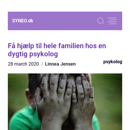
SYNEO.
dk
Få hjælp til hele familien hos en
dygtig psykolog
psykolog
28 march 2020
Linnea Jensen