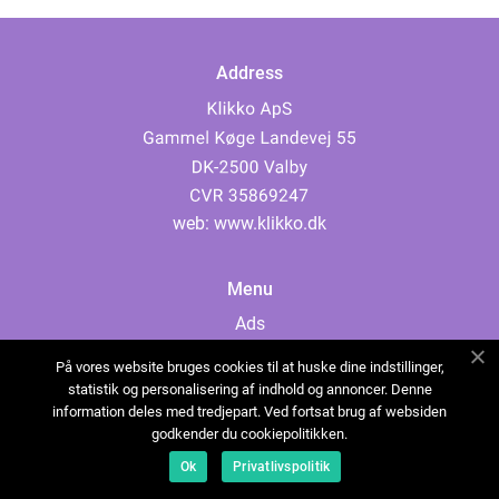
Address
web:
www.klikko.dk
Menu
Ads
About Us
På vores website bruges cookies til at huske dine indstillinger,
Cookies
statistik og personalisering af indhold og annoncer. Denne
information deles med tredjepart. Ved fortsat brug af websiden
Contact
godkender du cookiepolitikken.
Sitemap
Ok
Privatlivspolitik