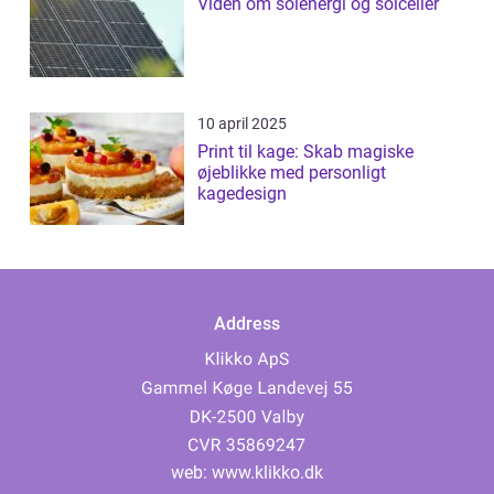
Viden om solenergi og solceller
10 april 2025
Print til kage: Skab magiske
øjeblikke med personligt
kagedesign
Address
web:
www.klikko.dk