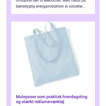
omdanne den til elektricitet. Med fokus på
bæredygtig energiproduktion er solceller
blevet en ...
Muleposer som praktisk hverdagsting
og stærkt reklameværktøj