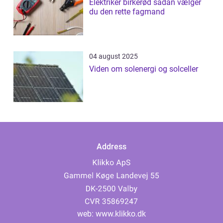
Elektriker birkerød sådan vælger
du den rette fagmand
04 august 2025
Viden om solenergi og solceller
Address
web:
www.klikko.dk