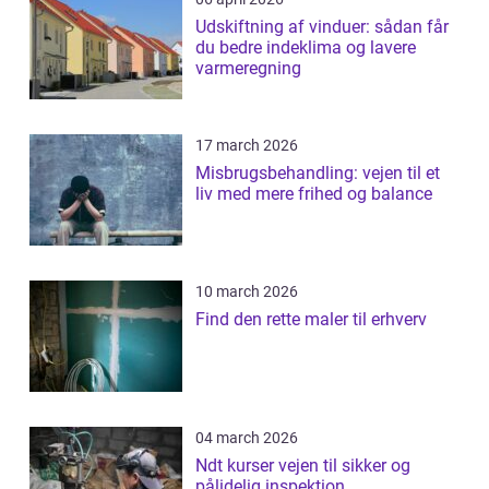
Udskiftning af vinduer: sådan får
du bedre indeklima og lavere
varmeregning
17 march 2026
Misbrugsbehandling: vejen til et
liv med mere frihed og balance
10 march 2026
Find den rette maler til erhverv
04 march 2026
Ndt kurser vejen til sikker og
pålidelig inspektion