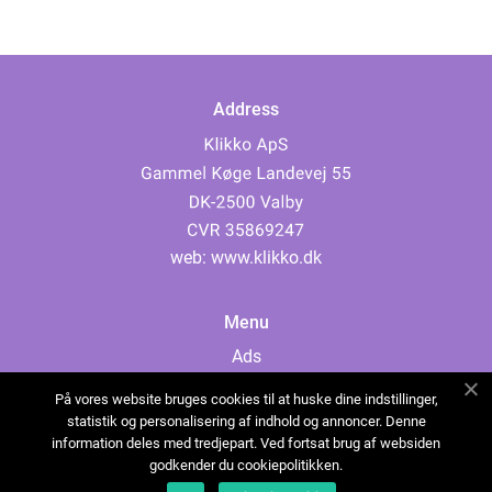
Address
web:
www.klikko.dk
Menu
Ads
About Us
På vores website bruges cookies til at huske dine indstillinger,
Cookies
statistik og personalisering af indhold og annoncer. Denne
information deles med tredjepart. Ved fortsat brug af websiden
Contact
godkender du cookiepolitikken.
Sitemap