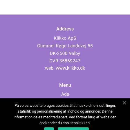
Address
web:
www.klikko.dk
Menu
Ads
About Us
På vores website bruges cookies til at huske dine indstillinger,
Cookies
statistik og personalisering af indhold og annoncer. Denne
information deles med tredjepart. Ved fortsat brug af websiden
Contact
godkender du cookiepolitikken.
Sitemap