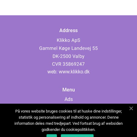
Address
web:
www.klikko.dk
Menu
Ads
About Us
På vores website bruges cookies til at huske dine indstillinger,
Cookies
statistik og personalisering af indhold og annoncer. Denne
information deles med tredjepart. Ved fortsat brug af websiden
Contact
godkender du cookiepolitikken.
Sitemap