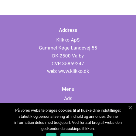
Address
web:
www.klikko.dk
Menu
Ads
About Us
På vores website bruges cookies til at huske dine indstillinger,
Cookies
statistik og personalisering af indhold og annoncer. Denne
information deles med tredjepart. Ved fortsat brug af websiden
Contact
godkender du cookiepolitikken.
Sitemap