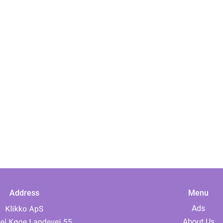
Address
Menu
Ads
About Us