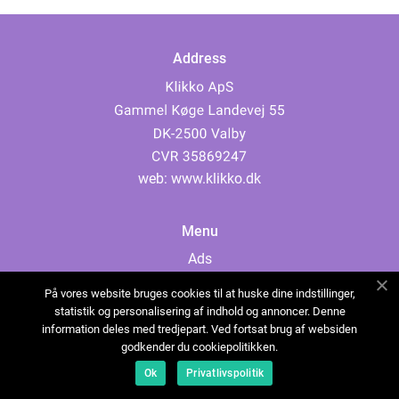
Address
web:
www.klikko.dk
Menu
Ads
About Us
På vores website bruges cookies til at huske dine indstillinger,
Cookies
statistik og personalisering af indhold og annoncer. Denne
information deles med tredjepart. Ved fortsat brug af websiden
Contact
godkender du cookiepolitikken.
Sitemap
Ok
Privatlivspolitik