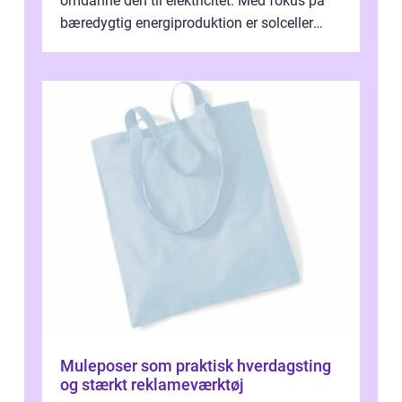
omdanne den til elektricitet. Med fokus på
bæredygtig energiproduktion er solceller
blevet en ...
Muleposer som praktisk hverdagsting
og stærkt reklameværktøj