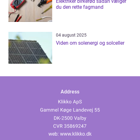
Elektriker birkerød sådan vælger
du den rette fagmand
04 august 2025
Viden om solenergi og solceller
Address
web:
www.klikko.dk