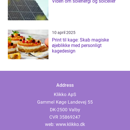
Viden om solenergi og solceller
10 april 2025
Print til kage: Skab magiske
øjeblikke med personligt
kagedesign
Address
web:
www.klikko.dk