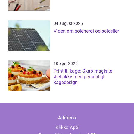
04 august 2025
Viden om solenergi og solceller
10 april 2025
Print til kage: Skab magiske
øjeblikke med personligt
kagedesign
Address