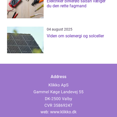
Elektriker birkerød sådan vælger
du den rette fagmand
04 august 2025
Viden om solenergi og solceller
Address
web:
www.klikko.dk