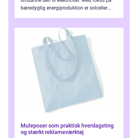
omdanne den til elektricitet. Med fokus på
bæredygtig energiproduktion er solceller
blevet en ...
Muleposer som praktisk hverdagsting
og stærkt reklameværktøj