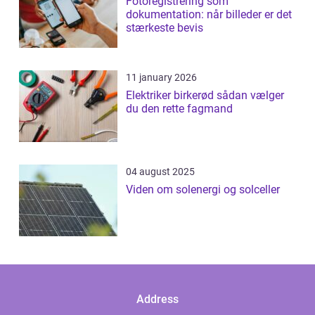
Fotoregistrering som
dokumentation: når billeder er det
stærkeste bevis
11 january 2026
Elektriker birkerød sådan vælger
du den rette fagmand
04 august 2025
Viden om solenergi og solceller
Address