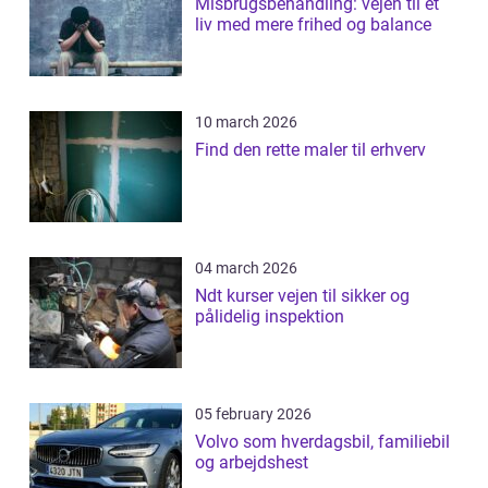
Misbrugsbehandling: vejen til et
liv med mere frihed og balance
10 march 2026
Find den rette maler til erhverv
04 march 2026
Ndt kurser vejen til sikker og
pålidelig inspektion
05 february 2026
Volvo som hverdagsbil, familiebil
og arbejdshest