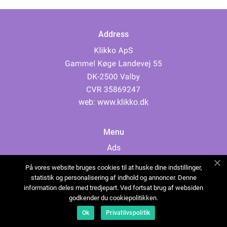
Address
web:
www.klikko.dk
Menu
Ads
About Us
På vores website bruges cookies til at huske dine indstillinger,
Cookies
statistik og personalisering af indhold og annoncer. Denne
information deles med tredjepart. Ved fortsat brug af websiden
Contact
godkender du cookiepolitikken.
Sitemap
Ok
Privatlivspolitik