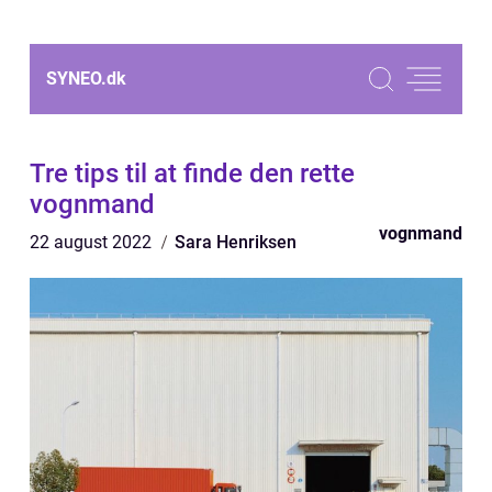
SYNEO.
dk
Tre tips til at finde den rette
vognmand
vognmand
22 august 2022
Sara Henriksen