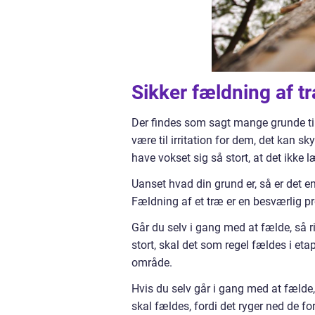
Sikker fældning af t
Der findes som sagt mange grunde til
være til irritation for dem, det kan s
have vokset sig så stort, at det ikke 
Uanset hvad din grund er, så er det e
Fældning af et træ er en besværlig p
Går du selv i gang med at fælde, så ris
stort, skal det som regel fældes i etape
område.
Hvis du selv går i gang med at fælde,
skal fældes, fordi det ryger ned de for