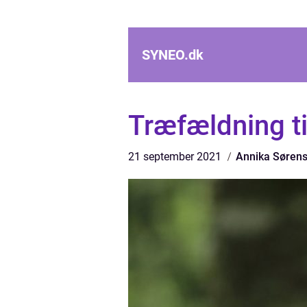
SYNEO.
dk
Træfældning ti
21 september 2021
Annika Søren