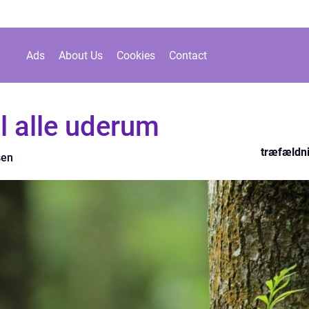
Ads
About Us
Cookies
Contact
l alle uderum
træfældn
sen