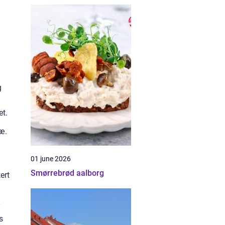
g
et.
ræ.
01 june 2026
Smørrebrød aalborg
ert
s