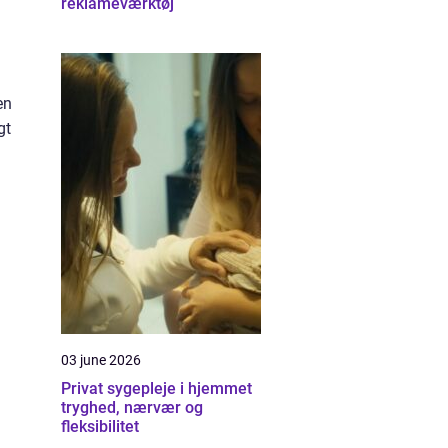
reklameværktøj
en
gt
03 june 2026
Privat sygepleje i hjemmet
tryghed, nærvær og
fleksibilitet