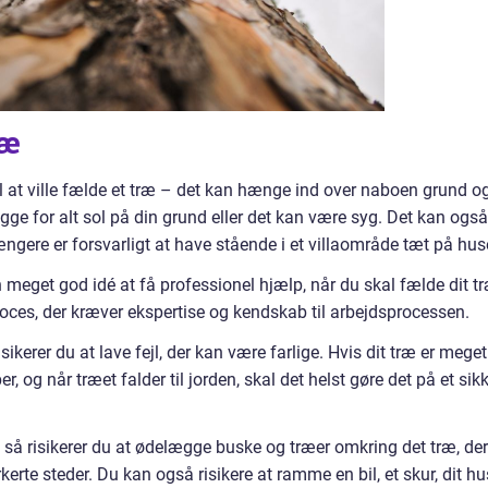
ræ
 at ville fælde et træ – det kan hænge ind over naboen grund o
kygge for alt sol på din grund eller det kan være syg. Det kan også
længere er forsvarligt at have stående i et villaområde tæt på hus
n meget god idé at få professionel hjælp, når du skal fælde dit t
roces, der kræver ekspertise og kendskab til arbejdsprocessen.
ikerer du at lave fejl, der kan være farlige. Hvis dit træ er meget
r, og når træet falder til jorden, skal det helst gøre det på et sikk
 så risikerer du at ødelægge buske og træer omkring det træ, der
kerte steder. Du kan også risikere at ramme en bil, et skur, dit hu