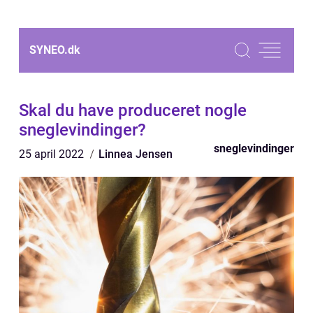
SYNEO.
dk
Skal du have produceret nogle
sneglevindinger?
sneglevindinger
25 april 2022
Linnea Jensen