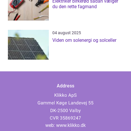
Elektriker birkerød sådan vælger
du den rette fagmand
04 august 2025
Viden om solenergi og solceller
Address
web:
www.klikko.dk