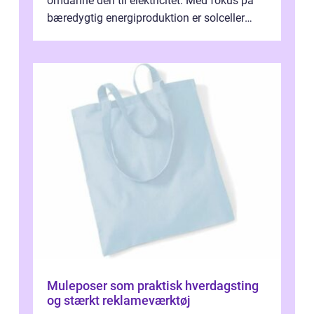
omdanne den til elektricitet. Med fokus på
bæredygtig energiproduktion er solceller
blevet en ...
Muleposer som praktisk hverdagsting
og stærkt reklameværktøj