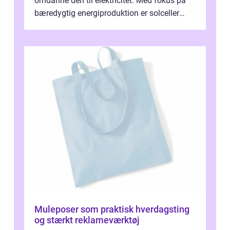
omdanne den til elektricitet. Med fokus på
bæredygtig energiproduktion er solceller
blevet en ...
Muleposer som praktisk hverdagsting
og stærkt reklameværktøj