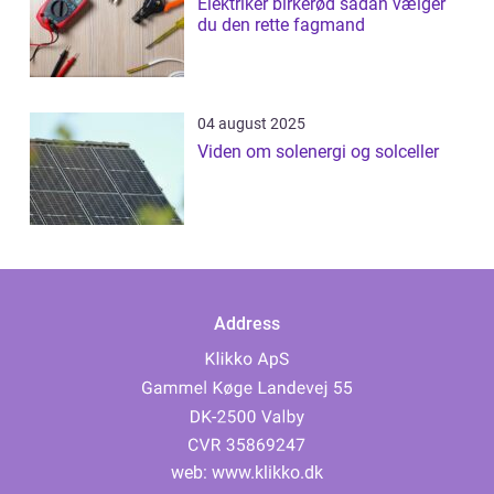
Elektriker birkerød sådan vælger
du den rette fagmand
04 august 2025
Viden om solenergi og solceller
Address
web:
www.klikko.dk