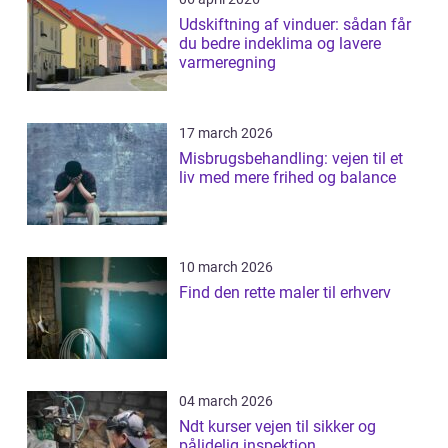
Udskiftning af vinduer: sådan får
du bedre indeklima og lavere
varmeregning
17 march 2026
Misbrugsbehandling: vejen til et
liv med mere frihed og balance
10 march 2026
Find den rette maler til erhverv
04 march 2026
Ndt kurser vejen til sikker og
pålidelig inspektion