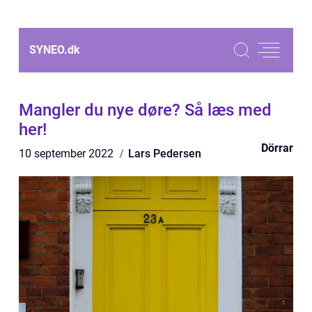
SYNEO.
dk
Mangler du nye døre? Så læs med
her!
Dörrar
10 september 2022
Lars Pedersen