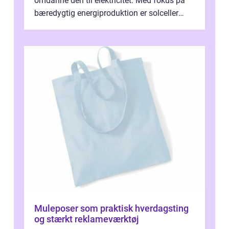
omdanne den til elektricitet. Med fokus på
bæredygtig energiproduktion er solceller
blevet en ...
Muleposer som praktisk hverdagsting
og stærkt reklameværktøj