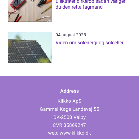
Elektriker birkerød sådan vælger
du den rette fagmand
04 august 2025
Viden om solenergi og solceller
Address
web:
www.klikko.dk