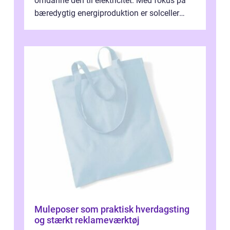
omdanne den til elektricitet. Med fokus på
bæredygtig energiproduktion er solceller
blevet en ...
Muleposer som praktisk hverdagsting
og stærkt reklameværktøj