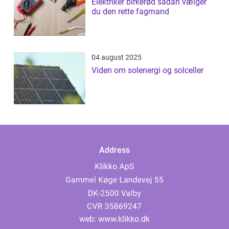
Elektriker birkerød sådan vælger
du den rette fagmand
04 august 2025
Viden om solenergi og solceller
Address
web:
www.klikko.dk