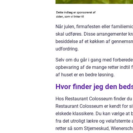
Når julen, firmafesten eller familiem
skal udføres. Disse arrangementer kræ
besiddelse af et køkken af gennemsni
udfordring.
Selv om du går i gang med forberedelse
opbevaring af de mange retter indtil 
af huset er en bedre løsning.
Hvor finder jeg den bed
Hos Restaurant Colosseum finder du mad
Restaurant Colosseum er kendt for sit
elskede klassikere. Du kan vælge at b
fra det utroligt lækre og velafstemt
retter så som Stjerneskud, Wienersch