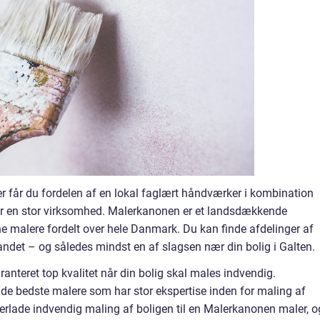
 får du fordelen af en lokal faglært håndværker i kombination
er en stor virksomhed. Malerkanonen er et landsdækkende
 malere fordelt over hele Danmark. Du kan finde afdelinger af
andet – og således mindst en af slagsen nær din bolig i Galten.
nteret top kvalitet når din bolig skal males indvendig.
 bedste malere som har stor ekspertise inden for maling af
overlade indvendig maling af boligen til en Malerkanonen maler, o