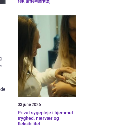
reklameværktøj
g
r.
nde
03 june 2026
Privat sygepleje i hjemmet
tryghed, nærvær og
fleksibilitet