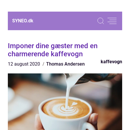
SYNEO.
dk
Imponer dine gæster med en
charmerende kaffevogn
kaffevogn
12 august 2020
Thomas Andersen