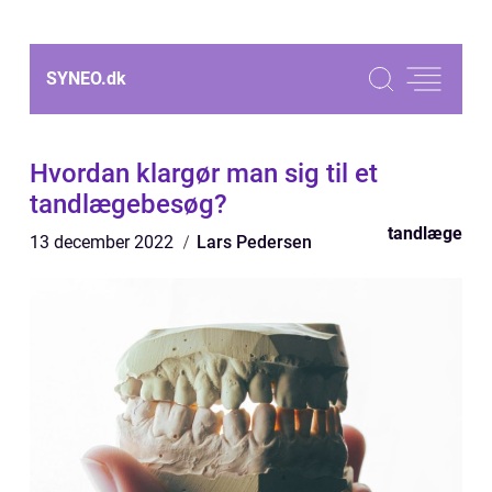
SYNEO.
dk
Hvordan klargør man sig til et
tandlægebesøg?
tandlæge
13 december 2022
Lars Pedersen