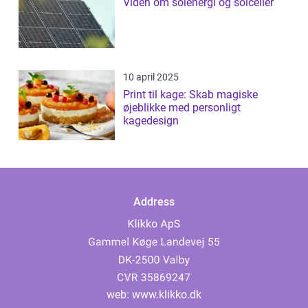
Viden om solenergi og solceller
10 april 2025
Print til kage: Skab magiske
øjeblikke med personligt
kagedesign
Address
web:
www.klikko.dk