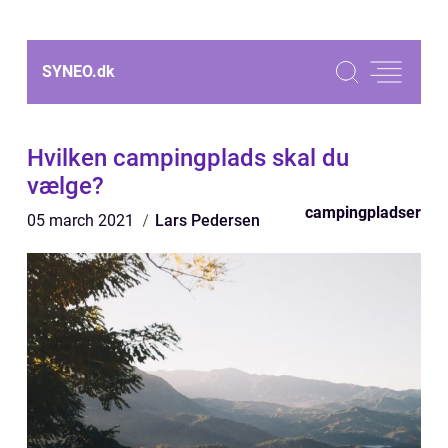
SYNEO.
dk
Hvilken campingplads skal du
vælge?
campingpladser
05 march 2021
Lars Pedersen