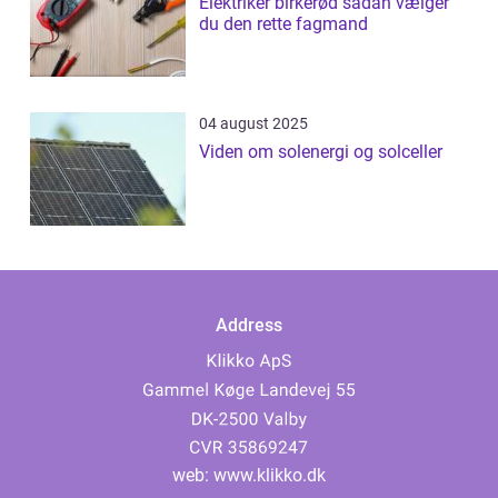
Elektriker birkerød sådan vælger
du den rette fagmand
04 august 2025
Viden om solenergi og solceller
Address
web:
www.klikko.dk