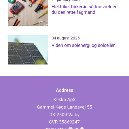
Elektriker birkerød sådan vælger
du den rette fagmand
04 august 2025
Viden om solenergi og solceller
Address