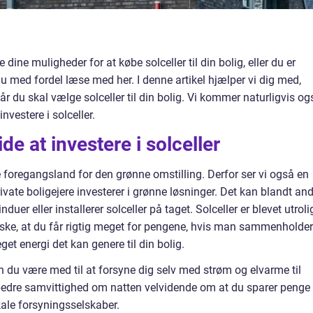
dine muligheder for at købe solceller til din bolig, eller du er
du med fordel læse med her. I denne artikel hjælper vi dig med,
du skal vælge solceller til din bolig. Vi kommer naturligvis og
nvestere i solceller.
de at investere i solceller
 foregangsland for den grønne omstilling. Derfor ser vi også en
rivate boligejere investerer i grønne løsninger. Det kan blandt an
duer eller installerer solceller på taget. Solceller er blevet utroli
ke, at du får rigtig meget for pengene, hvis man sammenholder
get energi det kan genere til din bolig.
kan du være med til at forsyne dig selv med strøm og elvarme til
dre samvittighed om natten velvidende om at du sparer penge
lokale forsyningsselskaber.