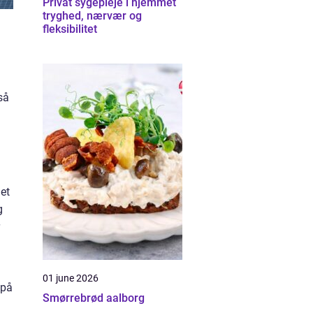
Privat sygepleje i hjemmet
tryghed, nærvær og
fleksibilitet
så
det
g
01 june 2026
 på
Smørrebrød aalborg